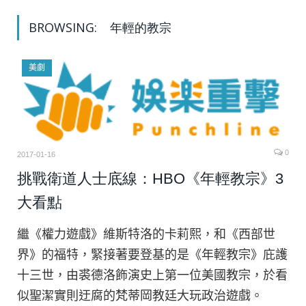
BROWSING:
年輕的教宗
美劇
0
2017-01-16
挑戰衛道人士底線：HBO《年輕教宗》3
大看點
繼《權力遊戲》維斯特洛的卡莉熙，和《西部世
界》的福特，緊接著要登基的是《年輕教宗》庇護
十三世，由裘德洛飾演史上第一位美國教宗，於看
似聖潔實則迂腐的梵蒂岡教廷大玩政治遊戲。