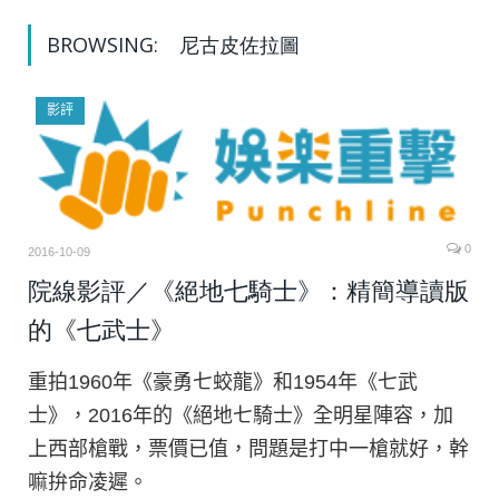
BROWSING:
尼古皮佐拉圖
影評
0
2016-10-09
院線影評／《絕地七騎士》：精簡導讀版
的《七武士》
重拍1960年《豪勇七蛟龍》和1954年《七武
士》，2016年的《絕地七騎士》全明星陣容，加
上西部槍戰，票價已值，問題是打中一槍就好，幹
嘛拚命凌遲。