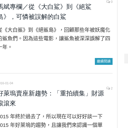
0
馬斌專欄／從《大白鯊》到《絕鯊
島》，可憐被誤解的白鯊
從《大白鯊》到《絕鯊島》，回顧那些年被妖魔化
的鯊魚們。因為這些電影，讓鯊魚被深深誤解了四
十年。
繼續閱讀
016-01-04
2
好萊塢賣座新趨勢：「重拍續集」財源
滾滾來
2015 年終於過去了，所以現在可以好好談一下
2015 年好萊塢的趨勢，且讓我們來認識一個單