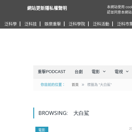
本網站使用 c
網站更新隱私權聲明
認並同意本網站
泛科學
泛科技
娛樂重擊
泛科學院
泛科活動
泛科市
重擊PODCAST
台劇
電影
電視
»
你目前的位置：
首頁
標籤為 "大白鯊"
BROWSING:
大白鯊
2
電影