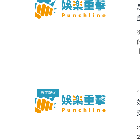
2
影業觀察