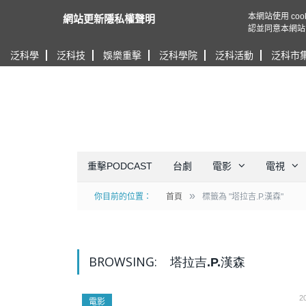
本網站使用 c
網站更新隱私權聲明
認並同意本網站
泛科學
泛科技
娛樂重擊
泛科學院
泛科活動
泛科市
重擊PODCAST
台劇
電影
電視
»
你目前的位置：
首頁
標籤為 "塔拉吉.P.漢森"
BROWSING:
塔拉吉.P.漢森
2
電影