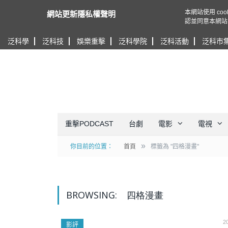
本網站使用 c
網站更新隱私權聲明
認並同意本網站
泛科學
泛科技
娛樂重擊
泛科學院
泛科活動
泛科市
重擊PODCAST
台劇
電影
電視
»
你目前的位置：
首頁
標籤為 "四格漫畫"
BROWSING:
四格漫畫
2
影評