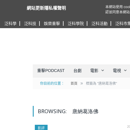
本網站使用 c
網站更新隱私權聲明
認並同意本網站
泛科學
泛科技
娛樂重擊
泛科學院
泛科活動
泛科市
重擊PODCAST
台劇
電影
電視
»
你目前的位置：
首頁
標籤為 "唐納葛洛佛"
BROWSING:
唐納葛洛佛
2
影評