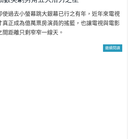
即使過去小螢幕跳大銀幕已行之有年，近年來電視
才真正成為億萬票房演員的搖籃，也讓電視與電影
之間距離只剩窄窄一線天。
繼續閱讀