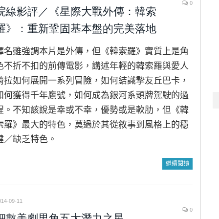
0
院線影評／《星際大戰外傳：韓索
羅》：重新鞏固基本盤的完美落地
譯名雖強調本片是外傳，但《韓索羅》實質上是角
色不折不扣的前傳電影，講述年輕的韓索羅與愛人
綺拉如何展開一系列冒險，如何結識摯友丘巴卡，
如何獲得千年鷹號，如何成為銀河系頭牌駕駛的過
程。不知該說是幸或不幸，優勢或是軟肋，但《韓
索羅》最大的特色，莫過於其從敘事到風格上的穩
健／缺乏特色。
繼續閱讀
014-09-11
0
細數美劇男角五大潛力之星