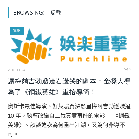
BROWSING:
反戰
電影
2
2016-11-24
讓梅爾吉勃遜邊看邊哭的劇本：金獎大導
為了《鋼鐵英雄》重拾導筒！
奧斯卡最佳導演、好萊塢資深影星梅爾吉勃遜睽違
10 年，執導改編自二戰真實事件的電影──《鋼鐵
英雄》。談談這次為何重出江湖，又為何非導不
可。