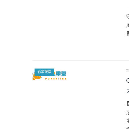
2
影業觀察