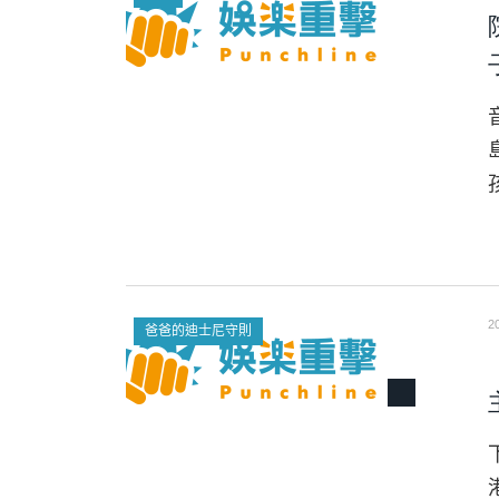
2
爸爸的迪士尼守則