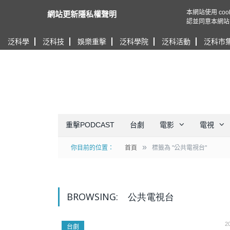
本網站使用 c
網站更新隱私權聲明
認並同意本網站
泛科學
泛科技
娛樂重擊
泛科學院
泛科活動
泛科市
重擊PODCAST
台劇
電影
電視
»
你目前的位置：
首頁
標籤為 "公共電視台"
BROWSING:
公共電視台
2
台劇