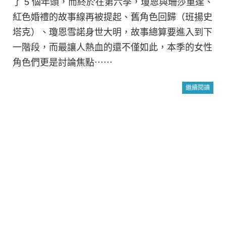
了 5 個年頭，而終於在第六季，瓊恩與珊莎重逢、
紅色婚禮的故事線再被提起、舊角色回歸（班揚史
塔克）、瓊恩雪諾身世大明，故事總算要進入到下
一階段，而最讓人熱血的還不僅如此，本季的女性
角色們更是討論焦點⋯⋯
繼續閱讀