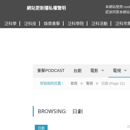
本網站使用 c
網站更新隱私權聲明
認並同意本網站
泛科學
泛科技
娛樂重擊
泛科學院
泛科活動
泛科市
重擊PODCAST
台劇
電影
電視
»
»
你目前的位置：
首頁
電視
日劇
(Page 15)
BROWSING:
日劇
2
日劇