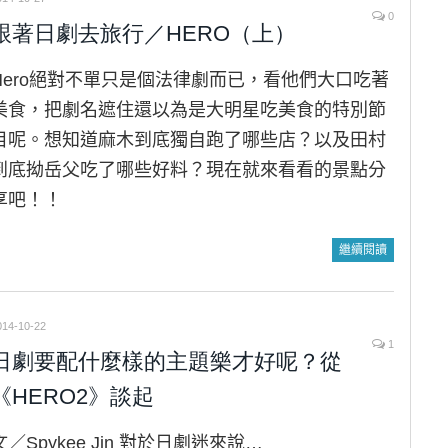
0
跟著日劇去旅行／HERO（上）
Hero絕對不單只是個法律劇而已，看他們大口吃著
美食，把劇名遮住還以為是大明星吃美食的特別節
目呢。想知道麻木到底獨自跑了哪些店？以及田村
到底拗岳父吃了哪些好料？現在就來看看的景點分
享吧！！
繼續閱讀
014-10-22
1
日劇要配什麼樣的主題樂才好呢？從
《HERO2》談起
文／Spykee Jin 對於日劇迷來說…