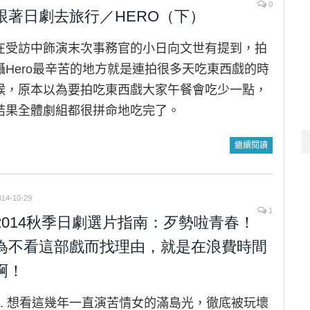
0
跟著日劇去旅行／HERO（下）
在受訪中飾演末次事務官的小日向文世有提到，拍
攝Hero最辛苦的地方就是連拍很多天吃東西戲的時
候，原本以為要拍吃東西戲大家午餐會吃少一點，
結果全體劇組都很拼命地吃完了。
繼續閱讀
014-10-29
1
2014秋季日劇選片指南：歹勢啦青春！
為不看這部戲而找理由，就是在浪費時間
啊！
1. 想看這幾年一直演苦情女的滿島光，徹底被玩壞